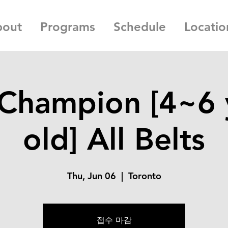
bout
Programs
Schedule
Locatio
 Champion [4~6 
old] All Belts
Thu, Jun 06
  |  
Toronto
접수 마감