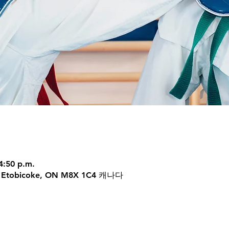
4:50 p.m.
 W, Etobicoke, ON M8X 1C4 캐나다