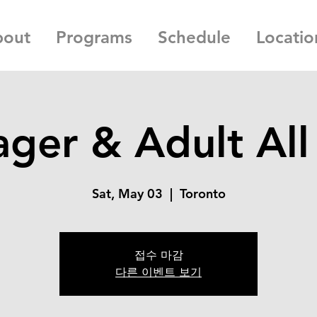
bout
Programs
Schedule
Locatio
ger & Adult All
Sat, May 03
  |  
Toronto
접수 마감
다른 이벤트 보기