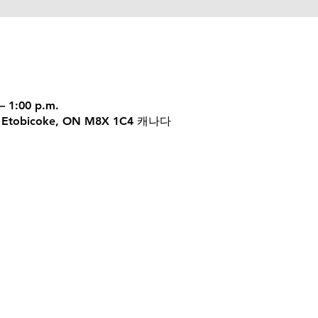
– 1:00 p.m.
 W, Etobicoke, ON M8X 1C4 캐나다