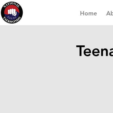
Home
A
Teena