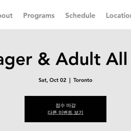
bout
Programs
Schedule
Locatio
ger & Adult All
Sat, Oct 02
  |  
Toronto
접수 마감
다른 이벤트 보기