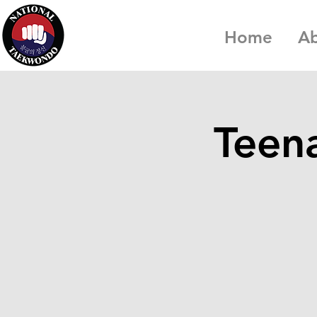
Home
A
Teena