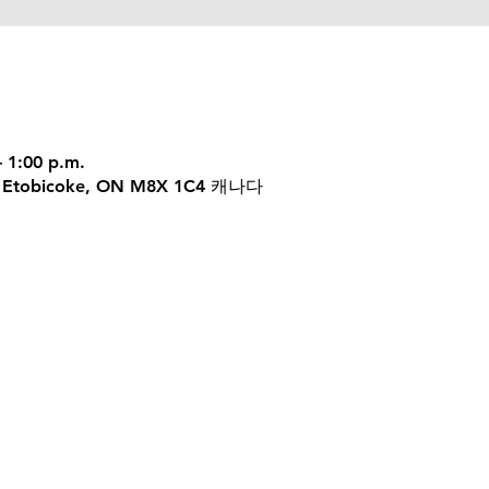
– 1:00 p.m.
 W, Etobicoke, ON M8X 1C4 캐나다