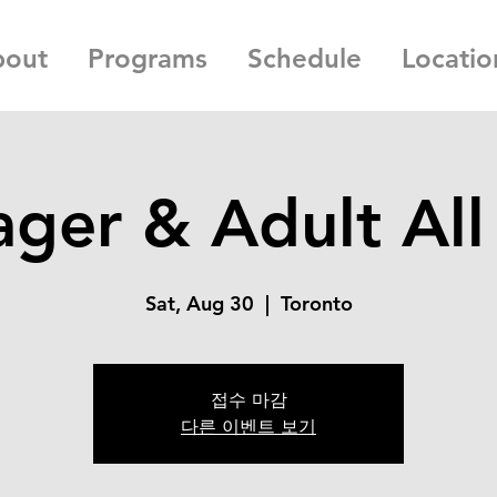
bout
Programs
Schedule
Locatio
ger & Adult All
Sat, Aug 30
  |  
Toronto
접수 마감
다른 이벤트 보기