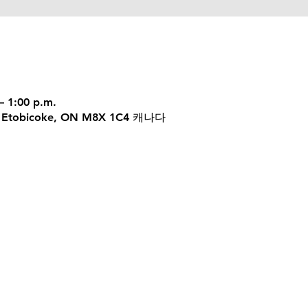
– 1:00 p.m.
 W, Etobicoke, ON M8X 1C4 캐나다