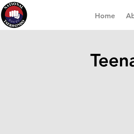
Home
A
Teena