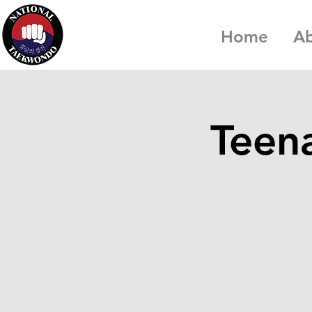
Home
A
Teena