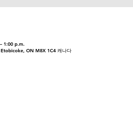
– 1:00 p.m.
 W, Etobicoke, ON M8X 1C4 캐나다