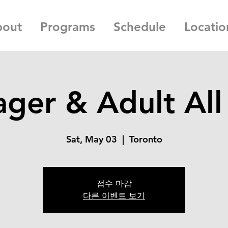
bout
Programs
Schedule
Locatio
ger & Adult All
Sat, May 03
  |  
Toronto
접수 마감
다른 이벤트 보기