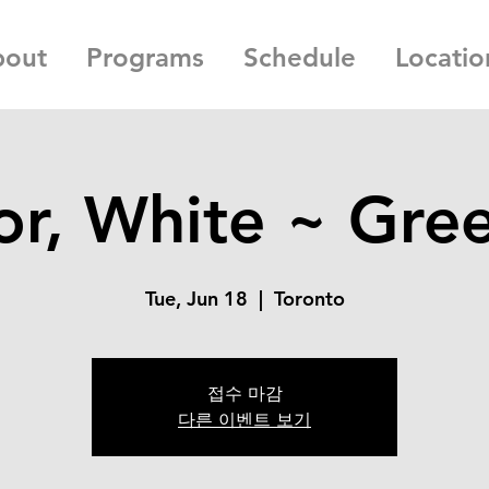
bout
Programs
Schedule
Locatio
or, White ~ Gre
Tue, Jun 18
  |  
Toronto
접수 마감
다른 이벤트 보기