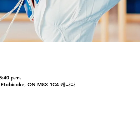
5:40 p.m.
 W, Etobicoke, ON M8X 1C4 캐나다