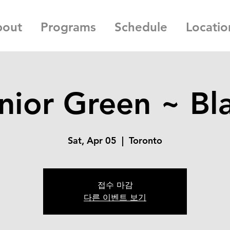
bout
Programs
Schedule
Locatio
nior Green ~ Bl
Sat, Apr 05
  |  
Toronto
접수 마감
다른 이벤트 보기