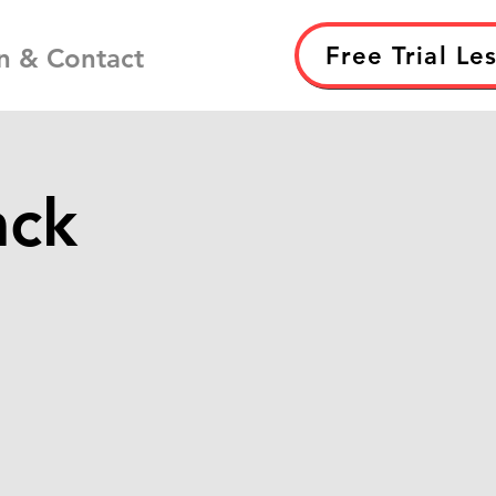
Free Trial Le
n & Contact
ack