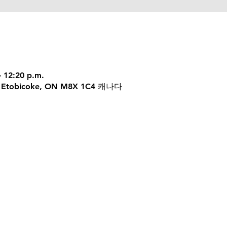
– 12:20 p.m.
 W, Etobicoke, ON M8X 1C4 캐나다