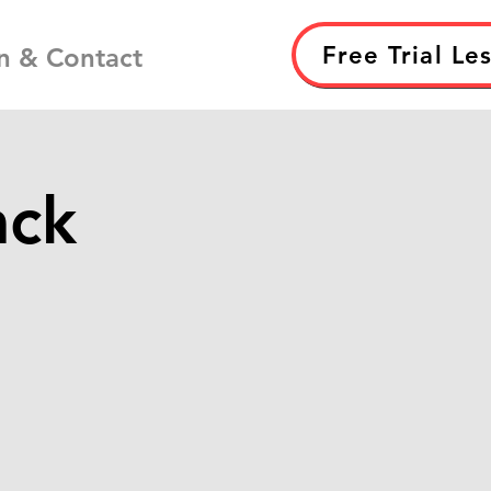
Free Trial Le
n & Contact
ack