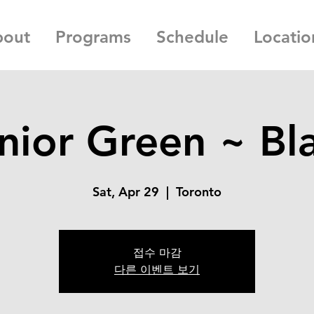
bout
Programs
Schedule
Locatio
nior Green ~ Bl
Sat, Apr 29
  |  
Toronto
접수 마감
다른 이벤트 보기