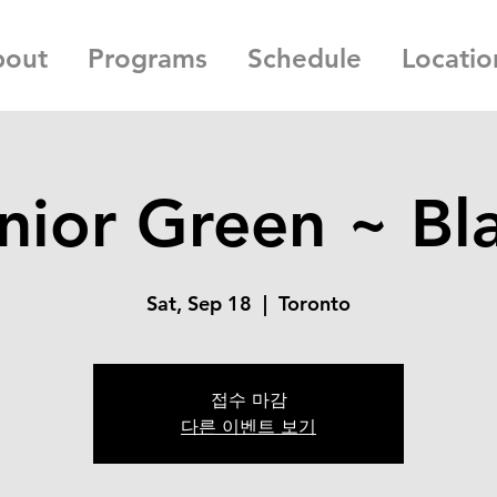
bout
Programs
Schedule
Locatio
nior Green ~ Bl
Sat, Sep 18
  |  
Toronto
접수 마감
다른 이벤트 보기