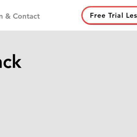
Free Trial Le
n & Contact
ack