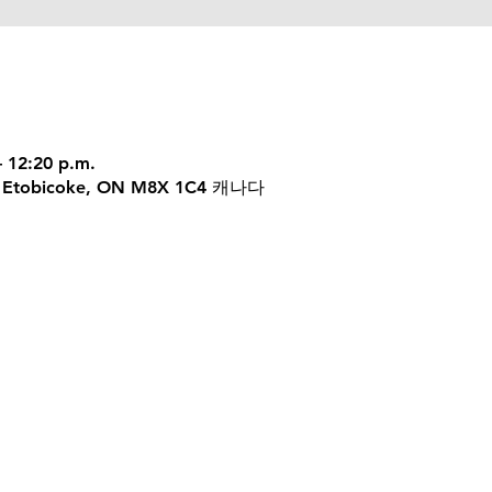
– 12:20 p.m.
 W, Etobicoke, ON M8X 1C4 캐나다