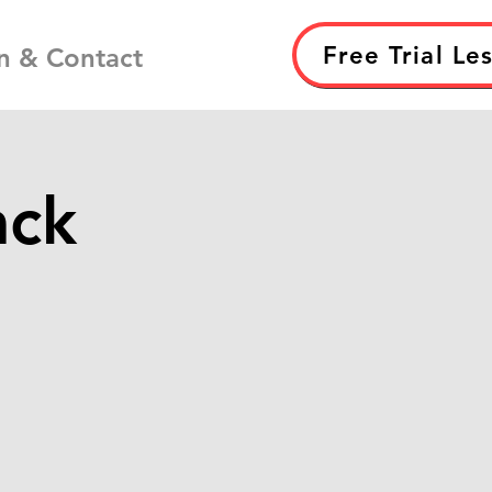
Free Trial Le
n & Contact
ack