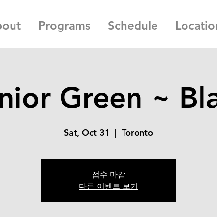
bout
Programs
Schedule
Locatio
nior Green ~ Bl
Sat, Oct 31
  |  
Toronto
접수 마감
다른 이벤트 보기