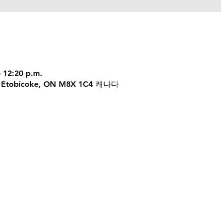
– 12:20 p.m.
 W, Etobicoke, ON M8X 1C4 캐나다