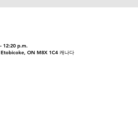
– 12:20 p.m.
 W, Etobicoke, ON M8X 1C4 캐나다