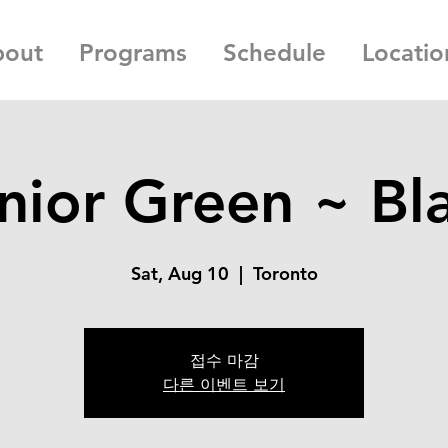
bout
Programs
Schedule
Locatio
nior Green ~ Bl
Sat, Aug 10
  |  
Toronto
접수 마감
다른 이벤트 보기