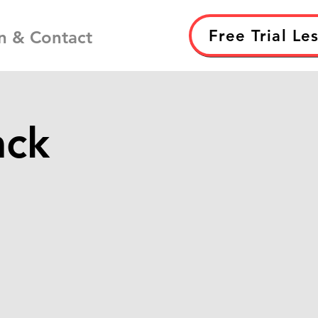
Free Trial Le
n & Contact
ack